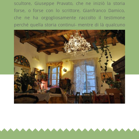
scultore, Giuseppe Pravato, che ne iniziò la storia
forse, o forse con lo scrittore, Gianfranco Damico,
che ne ha orgogliosamente raccolto il testimone
perché quella storia continui- mentre di là qualcuno
che ha amato quegli oggetti vivi che vi circondano in
sala, vi prepara delle buone cose da mangiare, e voi
ne sentite, forte, il profumo.