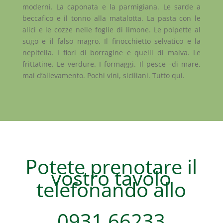
moderni. La caponata e la parmigiana. Le sarde a
beccafico e il tonno alla matalotta. La pasta con le
alici e le cozze nelle foglie di limone. Le polpette al
sugo e il falso magro. Il finocchietto selvatico e la
nepitella. I fiori di borragine e quelli di malva. Le
frittatine. Le verdure. I formaggi. Il pesce -di mare,
mai d’allevamento. Pochi vini, siciliani. Tutto qui.
Potete prenotare il
vostro tavolo
telefonando allo
0931 66233