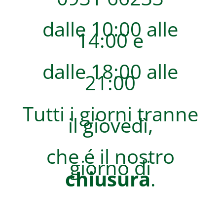
dalle 10:00 alle
14:00 e
dalle 18:00 alle
21:00
Tutti i giorni tranne
il giovedì,
che é il nostro
giorno di
chiusura
.